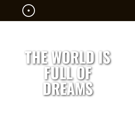
THE WORLD IS
FULL OF
DREAMS