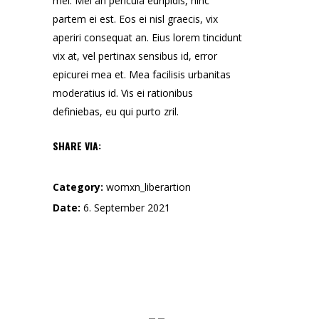
mei. Mei an pericula euripidis, hinc
partem ei est. Eos ei nisl graecis, vix
aperiri consequat an. Eius lorem tincidunt
vix at, vel pertinax sensibus id, error
epicurei mea et. Mea facilisis urbanitas
moderatius id. Vis ei rationibus
definiebas, eu qui purto zril.
SHARE VIA:
Category:
womxn_liberartion
Date:
6. September 2021