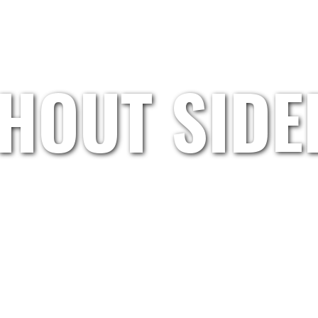
HOME
GRETL.WAND
ARTISTS
ABOUT US
HOUT SID