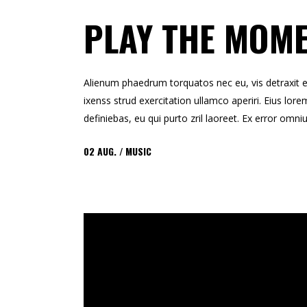
PLAY THE MOM
Alienum phaedrum torquatos nec eu, vis detraxit erts
ixenss strud exercitation ullamco aperiri. Eius lorem
definiebas, eu qui purto zril laoreet. Ex error omni
02
AUG.
MUSIC