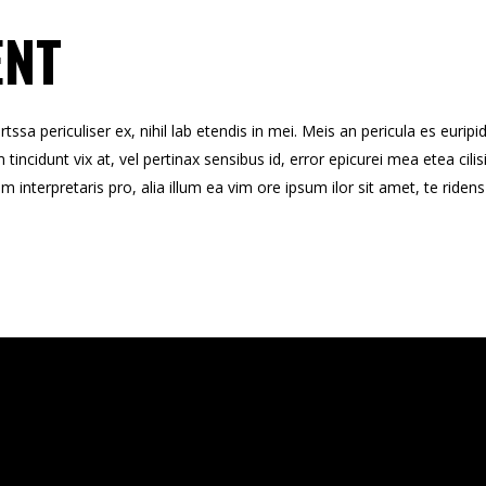
ENT
sa periculiser ex, nihil lab etendis in mei. Meis an pericula es euripidi
 tincidunt vix at, vel pertinax sensibus id, error epicurei mea etea cilis
um interpretaris pro, alia illum ea vim ore ipsum ilor sit amet, te ride