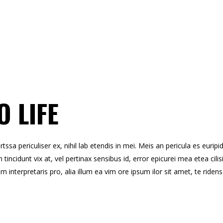
O LIFE
sa periculiser ex, nihil lab etendis in mei. Meis an pericula es euripidi
 tincidunt vix at, vel pertinax sensibus id, error epicurei mea etea cilis
um interpretaris pro, alia illum ea vim ore ipsum ilor sit amet, te ride