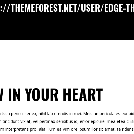
://THEMEFOREST.NET/USER/EDGE-T
W IN YOUR HEART
sa periculiser ex, nihil lab etendis in mei. Meis an pericula es euripidi
 tincidunt vix at, vel pertinax sensibus id, error epicurei mea etea cilis
um interpretaris pro, alia illum ea vim ore ipsum ilor sit amet, te ride