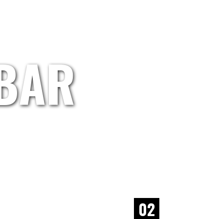
EBAR
02