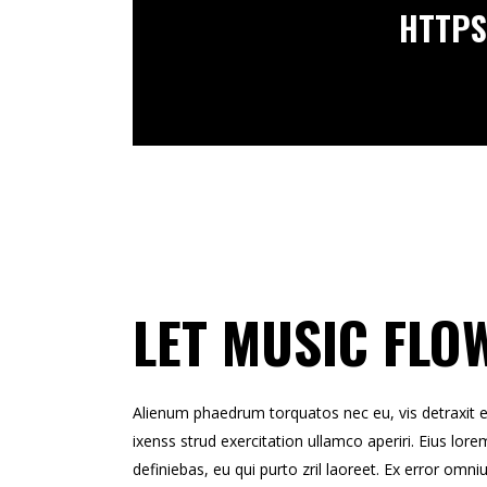
HTTPS
LET MUSIC FLO
Alienum phaedrum torquatos nec eu, vis detraxit erts
ixenss strud exercitation ullamco aperiri. Eius lorem
definiebas, eu qui purto zril laoreet. Ex error omni