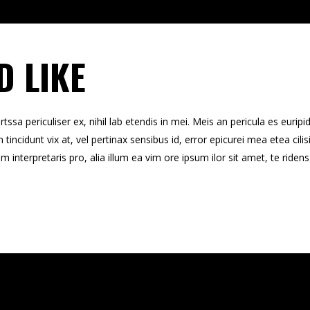
D LIKE
sa periculiser ex, nihil lab etendis in mei. Meis an pericula es euripidi
 tincidunt vix at, vel pertinax sensibus id, error epicurei mea etea cilis
um interpretaris pro, alia illum ea vim ore ipsum ilor sit amet, te ride