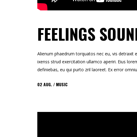
FEELINGS SOUN
Alienum phaedrum torquatos nec eu, vis detraxit erts
ixenss strud exercitation ullamco aperiri. Eius lorem
definiebas, eu qui purto zril laoreet. Ex error omni
02
AUG.
MUSIC