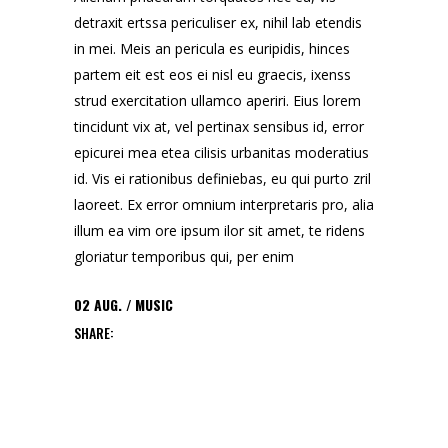
detraxit ertssa periculiser ex, nihil lab etendis
in mei. Meis an pericula es euripidis, hinces
partem eit est eos ei nisl eu graecis, ixenss
strud exercitation ullamco aperiri. Eius lorem
tincidunt vix at, vel pertinax sensibus id, error
epicurei mea etea cilisis urbanitas moderatius
id. Vis ei rationibus definiebas, eu qui purto zril
laoreet. Ex error omnium interpretaris pro, alia
illum ea vim ore ipsum ilor sit amet, te ridens
gloriatur temporibus qui, per enim
02
AUG.
MUSIC
SHARE: