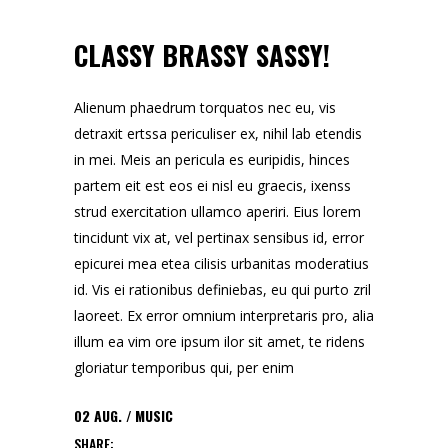
CLASSY BRASSY SASSY!
Alienum phaedrum torquatos nec eu, vis
detraxit ertssa periculiser ex, nihil lab etendis
in mei. Meis an pericula es euripidis, hinces
partem eit est eos ei nisl eu graecis, ixenss
strud exercitation ullamco aperiri. Eius lorem
tincidunt vix at, vel pertinax sensibus id, error
epicurei mea etea cilisis urbanitas moderatius
id. Vis ei rationibus definiebas, eu qui purto zril
laoreet. Ex error omnium interpretaris pro, alia
illum ea vim ore ipsum ilor sit amet, te ridens
gloriatur temporibus qui, per enim
02
AUG.
MUSIC
SHARE: