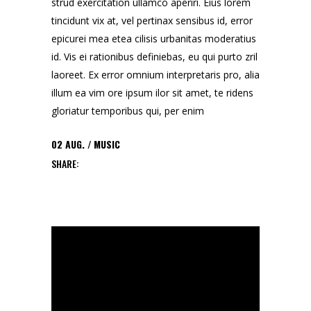
strud exercitation ullamco aperiri. Eius lorem
tincidunt vix at, vel pertinax sensibus id, error
epicurei mea etea cilisis urbanitas moderatius
id. Vis ei rationibus definiebas, eu qui purto zril
laoreet. Ex error omnium interpretaris pro, alia
illum ea vim ore ipsum ilor sit amet, te ridens
gloriatur temporibus qui, per enim
02
AUG.
MUSIC
SHARE: