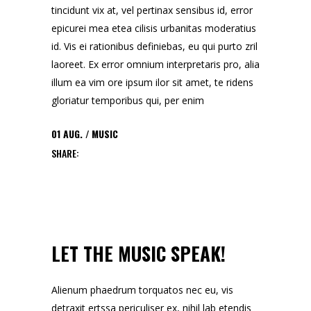
tincidunt vix at, vel pertinax sensibus id, error
epicurei mea etea cilisis urbanitas moderatius
id. Vis ei rationibus definiebas, eu qui purto zril
laoreet. Ex error omnium interpretaris pro, alia
illum ea vim ore ipsum ilor sit amet, te ridens
gloriatur temporibus qui, per enim
01
AUG.
MUSIC
SHARE:
LET THE MUSIC SPEAK!
Alienum phaedrum torquatos nec eu, vis
detraxit ertssa periculiser ex, nihil lab etendis